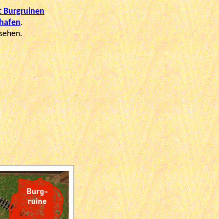
t
Burgruinen
shafen
.
sehen.