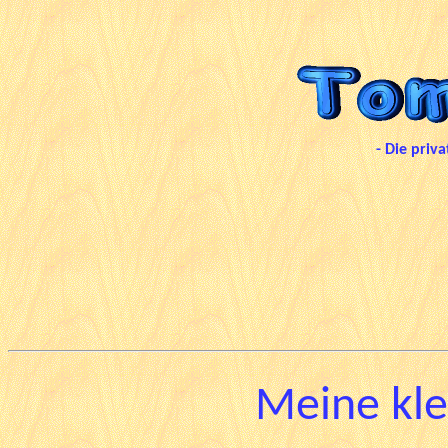
- Die priv
Meine kle