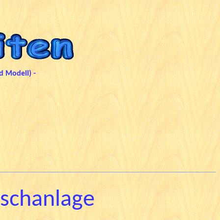
d Modell) -
ischanlage