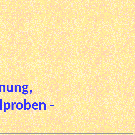
anung,
lproben -