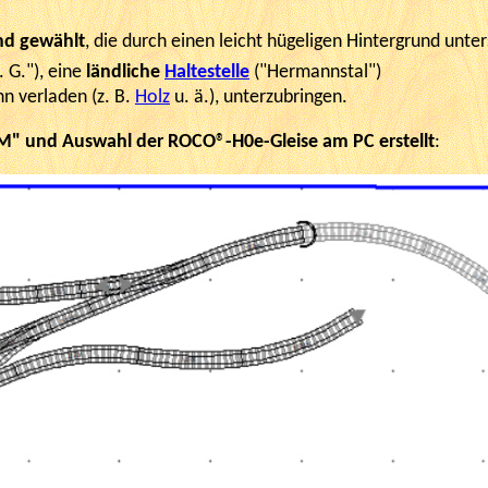
nd gewählt
, die durch einen leicht hügeligen Hintergrund unter
 G."), eine
ländliche
Haltestelle
("Hermannstal")
hn verladen (z. B.
Holz
u. ä.), unterzubringen.
ARM" und Auswahl der ROCO
®
-H0e-Gleise am PC erstellt
: