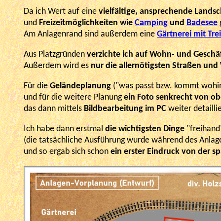
Da ich Wert auf eine
vielfältige, ansprechende Landsc
und
Freizeitmöglichkeiten wie
Camping
und
Badesee
Am Anlagenrand sind außerdem eine
Gärtnerei mit Tr
Aus Platzgründen
verzichte ich auf Wohn- und Geschä
Außerdem wird es
nur die allernötigsten Straßen un
Für die
Geländeplanung
("was passt bzw. kommt wohin
und für die weitere Planung
ein Foto senkrecht von o
das dann mittels
Bildbearbeitung im PC
weiter detailli
Ich habe dann erstmal
die wichtigsten Dinge
"freihand
(die tatsächliche Ausführung wurde während des Anlag
und so ergab sich schon
ein erster Eindruck von der sp