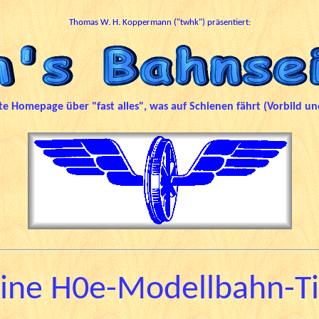
Thomas W. H. Koppermann ("twhk") präsentiert:
ate Homepage über "fast alles", was auf Schienen fährt
(Vorbild un
ine H0e-Modellbahn-T