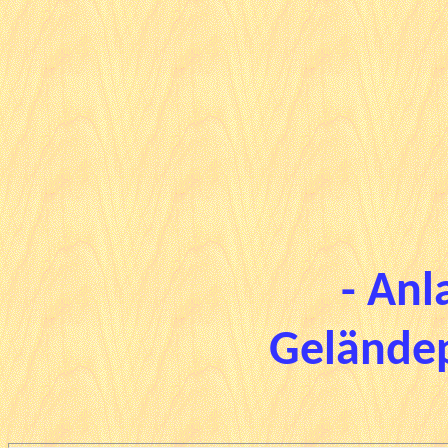
- Anl
Geländep