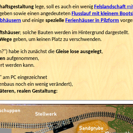
haftsgestaltung
lege, soll es auch ein wenig
Felslandschaft
mi
geben sowie einen angedeuteten
Flusslauf mit kleinem Boot
eibhäusern
und einige
spezielle
Ferienhäuser in Pilzform
vorge
ftshäuser
; solche Bauten werden im Hintergrund dargestellt.
d Wege
geben, um keinen Platz zu verschwenden.
?") habe ich zunächst die
Gleise lose ausgelegt
,
ben
aufgenommen,
ert werden kann.
" am PC eingezeichnet
enbaus noch ein wenig verändert),
äteren, realen Gestaltung: