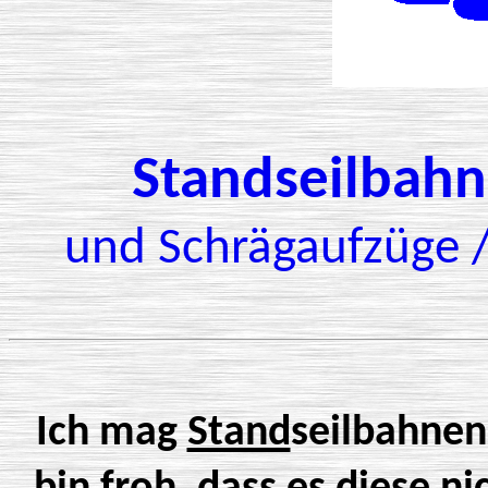
Standseilbah
und Schrägaufzüge 
Ich mag
Stand
seilbahnen