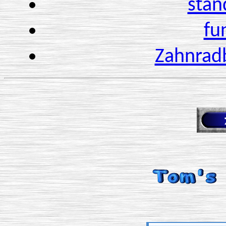
stan
fu
Zahnrad