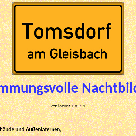
immungsvolle Nachtbil
(letzte Änderung:
15.05.2021
)
ebäude und Außenlaternen,