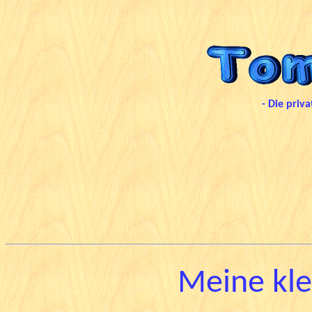
- Die priv
Meine kle