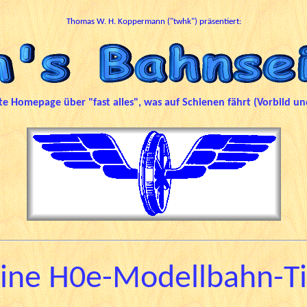
Thomas W. H. Koppermann ("twhk") präsentiert:
ate Homepage über "fast alles", was auf Schienen fährt
(Vorbild un
ine H0e-Modellbahn-T