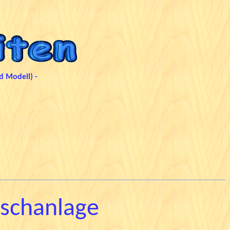
d Modell) -
ischanlage