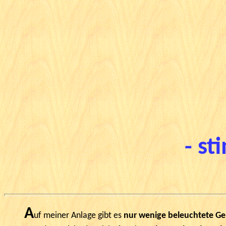
- st
A
uf meiner Anlage gibt es
nur wenige beleuchtete G