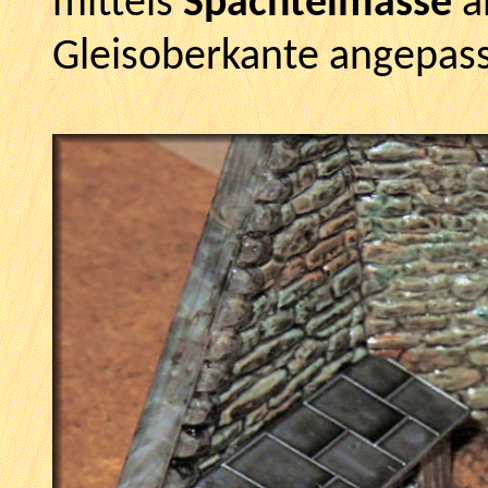
mittels
Spachtelmasse
a
Gleisoberkante angepass