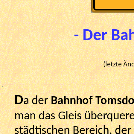
- Der Ba
(letzte Än
D
a der
Bahnhof Tomsdo
man das Gleis überquer
städtischen Bereich, der