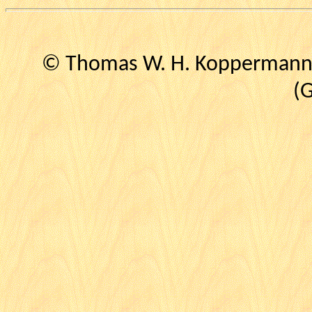
© Thomas W. H. Koppermann (
(