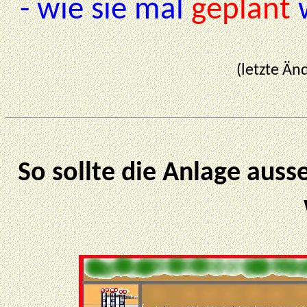
- wie sie mal
geplant
w
(letzte Än
So sollte die Anlage auss