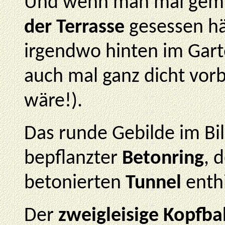
Und wenn man mal gem
der Terrasse
gesessen hä
irgendwo hinten im Gart
auch mal ganz dicht vo
wäre!).
Das runde Gebilde im Bil
bepflanzter
Betonring
, 
betonierten
Tunnel
enthi
Der
zweigleisige Kopfba