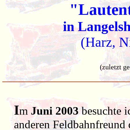
"Lauten
in Langels
(Harz, N
(zuletzt g
I
m
Juni 2003
besuchte i
anderen Feldbahnfreund